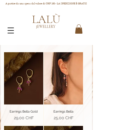
A partire da una spesa dal valore di CHF 100.- LA SPEDIZIONE È GRATIS
LALÙ
JEWELLERY
Earrings Bella Gold
Earrings Bella
Prezzo
Prezzo
29,00 CHF
25,00 CHF