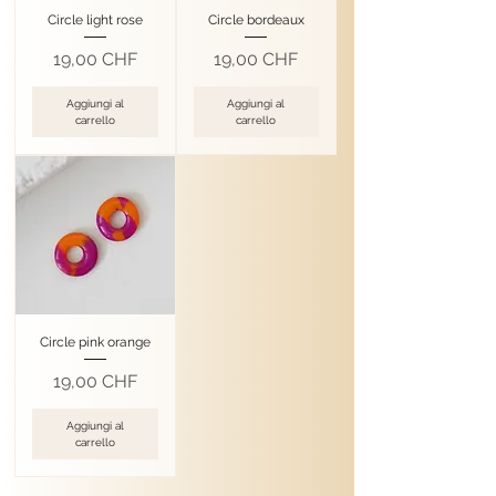
Circle light rose
Circle bordeaux
Prezzo
Prezzo
19,00 CHF
19,00 CHF
Aggiungi al
Aggiungi al
carrello
carrello
Circle pink orange
Prezzo
19,00 CHF
Aggiungi al
carrello