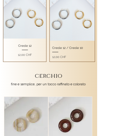
Creole 12
Creole 12 / Creole 10
Prezzo
12,00 CHF
Prezzo
12,00 CHF
cerchio
fine e semplice, per un tocco raffinato e colorato