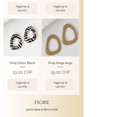
Aggiungi al
Aggiungi al
carrello
carrello
Drop Zebra Black
Drop beige large
Prezzo
Prezzo
19,00 CHF
19,00 CHF
Aggiungi al
Aggiungi al
carrello
carrello
fiore
particolare e femminile