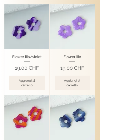
Flower lila/violet
Flower lila
Prezzo
Prezzo
19,00 CHF
19,00 CHF
Aggiungi al
Aggiungi al
carrello
carrello