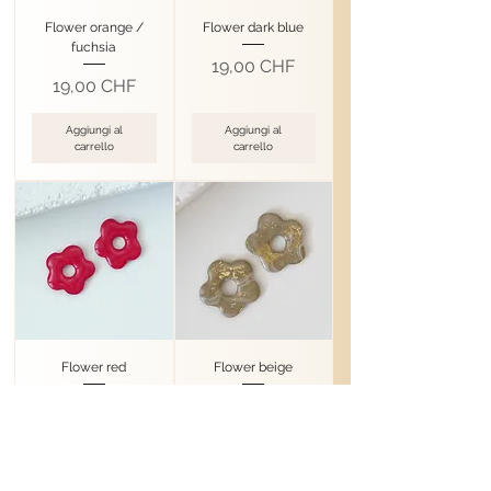
Flower orange /
Flower dark blue
fuchsia
Prezzo
19,00 CHF
Prezzo
19,00 CHF
Aggiungi al
Aggiungi al
carrello
carrello
Flower red
Flower beige
Prezzo
Prezzo
19,00 CHF
19,00 CHF
Aggiungi al
Aggiungi al
carrello
carrello