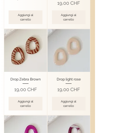
Prezzo
19,00 CHF
Aggiungi al
Aggiungi al
carrello
carrello
Drop Zebra Brown
Drop light rose
Prezzo
Prezzo
19,00 CHF
19,00 CHF
Aggiungi al
Aggiungi al
carrello
carrello