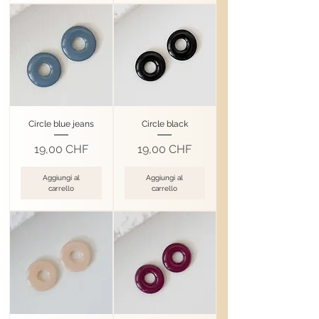
Circle blue jeans
Circle black
Prezzo
Prezzo
19,00 CHF
19,00 CHF
Aggiungi al
Aggiungi al
carrello
carrello