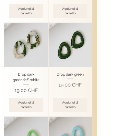
Aggiungi al
Aggiungi al
carrello
carrello
Drop dark
Drop dark green
green/off-white
Prezzo
19,00 CHF
Prezzo
19,00 CHF
Aggiungi al
Aggiungi al
carrello
carrello