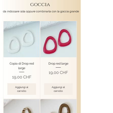
goccia
da indossare sola oppure combinarla con la goccia grande
Copia di Drop red
Drop red large
large
Prezzo
19,00 CHF
Prezzo
19,00 CHF
Aggiungi al
Aggiungi al
carrello
carrello