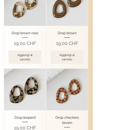
Drop brown rose
Drop brown
Prezzo
Prezzo
19,00 CHF
19,00 CHF
Aggiungi al
Aggiungi al
carrello
carrello
Drop leopard
Drop checkers
brown
Prezzo
19,00 CHF