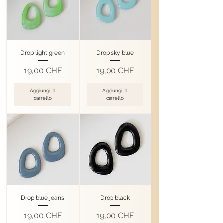
Drop light green
Drop sky blue
Prezzo
Prezzo
19,00 CHF
19,00 CHF
Aggiungi al
Aggiungi al
carrello
carrello
Drop blue jeans
Drop black
Prezzo
Prezzo
19,00 CHF
19,00 CHF