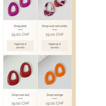
Drop pink
Drop rust red white
Prezzo
Prezzo
19,00 CHF
19,00 CHF
Aggiungi al
Aggiungi al
carrello
carrello
Drop rust red
Drop orange
Prezzo
Prezzo
19,00 CHF
19,00 CHF