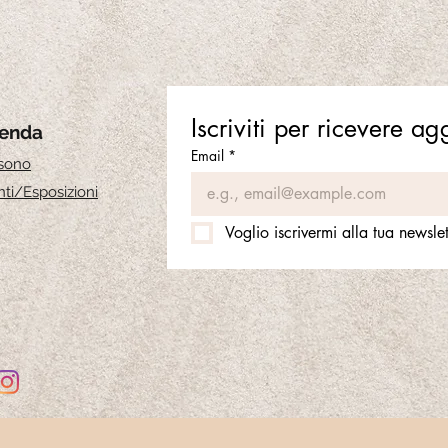
Iscriviti per ricevere a
ienda
Email
*
 sono
ti
/Esposizioni
Voglio iscrivermi alla tua newslet