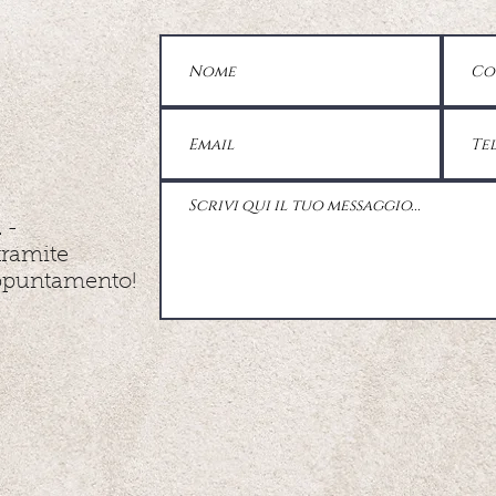
a
-
tramite
appuntamento!