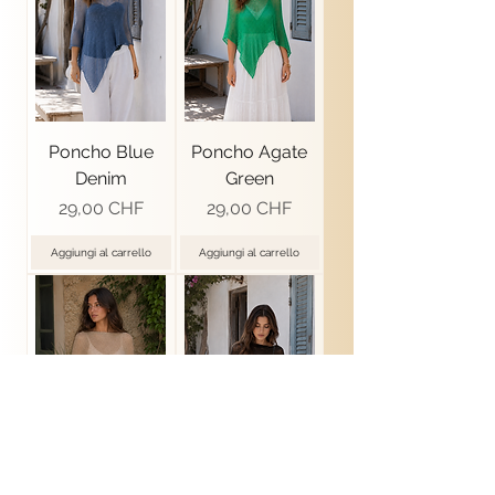
Poncho Blue
Poncho Agate
Denim
Green
Prezzo
Prezzo
29,00 CHF
29,00 CHF
Aggiungi al carrello
Aggiungi al carrello