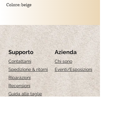
Colore: beige
Lunghezza: 3.5 cm
Larghezza: 2.5 cm
Compreso: 2 x goccia (senza creole)
!! essendo realizzati a mano, sono pezzi unici,
le forme e i disegni possono leggermente
Supporto
Azienda
variare.
Contattami
Chi sono
Spedizione & ritorni
Eventi
/Esposizioni
Riparazioni
Recensioni
Guida alle taglie
Cura dei gioielli
Iscriviti per ricevere 