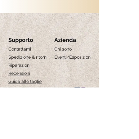
Larghezza: 1.8 cm
Compreso: 2 x goccia (senza creole)
!! essendo realizzati a mano, sono pezzi unici,
le forme e i disegni possono leggermente
variare.
Supporto
Azienda
Contattami
Chi sono
Spedizione & ritorni
Eventi
/Esposizioni
Riparazioni
Recensioni
Guida alle taglie
Cura dei gioielli
Iscriviti per ricevere 
aggiornamenti esclusivi
Email
*