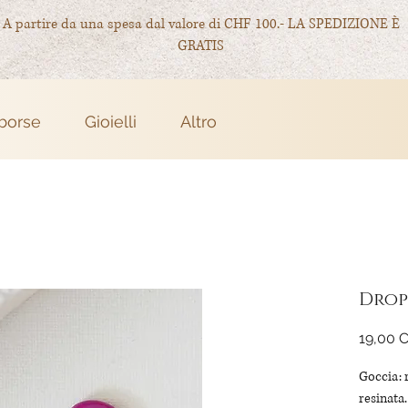
A partire da una spesa dal valore di CHF 100.- LA SPEDIZIONE È
GRATIS
 borse
Gioielli
Altro
Drop
19,00 
Goccia: 
resinata.