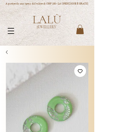
A partire da una spesa dal valore di CHF 100.- LA SPEDIZIONE È GRATIS
LALÙ
JEWELLERY