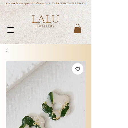
A partire da una spesa dal valore di CHF 100.- LA SPEDIZIONE È GRATIS
LALÙ
JEWELLERY