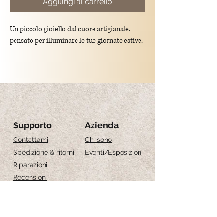
Aggiungi al carrello
Un piccolo gioiello dal cuore artigianale,
pensato per illuminare le tue giornate estive.
Regolabile e leggera. Resistente all'acqua, ma
se sempre a contatto con l'acqua, con il
tempo la placatura può leggermente
schiarirsi.
Materiale: Argento 925/placato oro, pietra
Supporto
Azienda
Lapis blu, perle d'acqua dolce.
Contattami
Chi sono
Spedizione & ritorni
Eventi
/Esposizioni
Lunghezza:
Riparazioni
S : 21cm - 23cm
Recensioni
M : 23cm - 25cm
Guida alle taglie
L : 25cm - 27cm
Cura dei gioielli