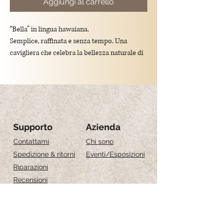
Aggiungi al carrello
“Bella” in lingua hawaiana.
Semplice, raffinata e senza tempo. Una
cavigliera che celebra la bellezza naturale di
ogni donna.
Elasticizzata, leggera e resistente all'acqua
Materiale: Perle d'acqua dolce
Supporto
Azienda
Grandezza:
Contattami
Chi sono
XS 21 cm
Spedizione & ritorni
Eventi
/Esposizioni
S 23 cm
Riparazioni
M 25 cm
Recensioni
L 27c m
Guida alle taglie
Cura dei gioielli