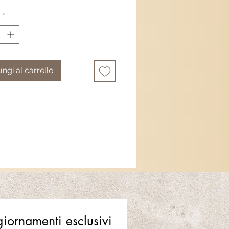
à
*
ngi al carrello
ggiornamenti esclusivi