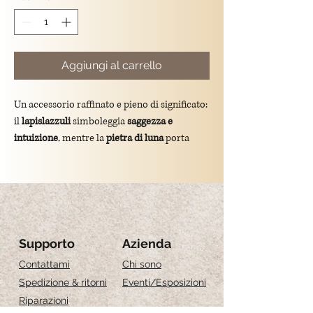
Aggiungi al carrello
Un accessorio raffinato e pieno di significato:
il
lapislazzuli
simboleggia
saggezza e
intuizione
, mentre la
pietra di luna
porta
armonia e femminilità
. Può essere
agganciato al portachiavi o indossato come
bracciale
, per uno stile elegante e personale
da portare ovunque.
Materiale: lapislazzuli e pietra di luna,
Supporto
Azienda
acciaio inossidabile
Contattami
Chi sono
Lunghezza:
Spedizione & ritorni
Eventi
/Esposizioni
S: 16cm + 2 cm d'estensione
Riparazioni
M: 18cm + 2 cm d'estensione