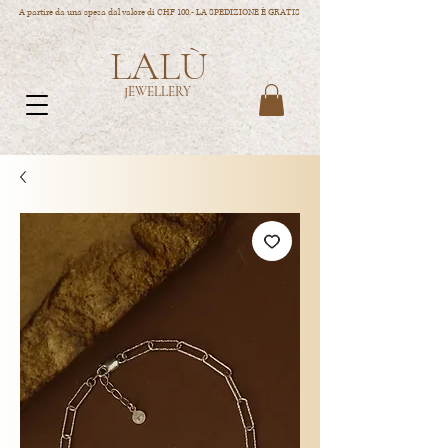
A partire da una spesa dal valore di CHF 100.- LA SPEDIZIONE È GRATIS
LALÙ
JEWELLERY