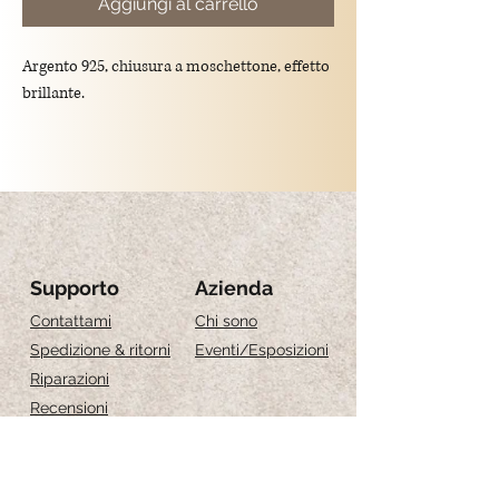
Aggiungi al carrello
Argento 925, chiusura a moschettone, effetto
brillante.
Lunghezza:
16cm+2cm d'estensione
18cm+2cm d'estensione
Supporto
Azienda
Contattami
Chi sono
Spedizione & ritorni
Eventi
/Esposizioni
Riparazioni
Recensioni
Guida alle taglie
Cura dei gioielli