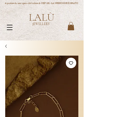
A partire da una spesa dal valore di CHF 100.- LA SPEDIZIONE È GRATIS
LALÙ
JEWELLERY