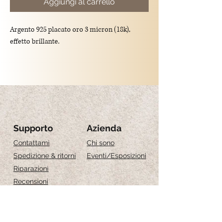
Aggiungi al carrello
Argento 925 placato oro 3 micron (18k),
effetto brillante.
Lunghezza:
16cm+2cm d'estensione
18cm+2cm d'estensione
Supporto
Azienda
Contattami
Chi sono
Spedizione & ritorni
Eventi
/Esposizioni
Riparazioni
Recensioni
Guida alle taglie
Cura dei gioielli