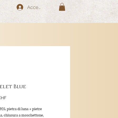
Accedi
elet Blue
Prezzo
CHF
25, pietra di luna + pietre
a, chiusura a moschettone,