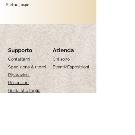
Pietra: Jaspe
Spessore pietra: 0.8 cm
Grandezza: 20cm
!! le pietre possono essere
leggermente differenti dalla foto, sono pezzi
Supporto
Azienda
unici
Contattami
Chi sono
Spedizione & ritorni
Eventi
/Esposizioni
Riparazioni
Recensioni
Guida alle taglie
Cura dei gioielli
Iscriviti per ricevere 