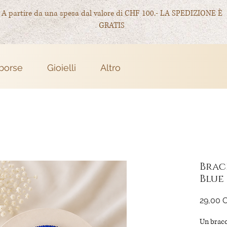
A partire da una spesa dal valore di CHF 100.- LA SPEDIZIONE È
GRATIS
 borse
Gioielli
Altro
Brac
Blue
29,00 
Un bracc