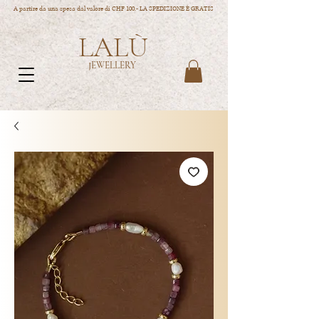
A partire da una spesa dal valore di CHF 100.- LA SPEDIZIONE È GRATIS
LALÙ
JEWELLERY