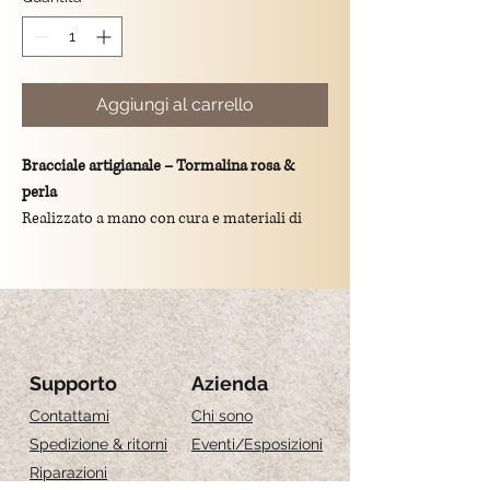
Aggiungi al carrello
Bracciale artigianale – Tormalina rosa &
perla
Realizzato a mano con cura e materiali di
alta qualità
Pietre naturali di
Tormalina e perla
Perline in
argento 925 placcato oro 18kt
(
3
micron
)
Disponibile in due lunghezze:
•
16 cm
+
2 cm di estensione
Supporto
Azienda
•
18 cm
+
2 cm di estensione
Contattami
Chi sono
Design fresco e armonioso, ideale per un
Spedizione & ritorni
Eventi
/Esposizioni
tocco di luce quotidiano
Riparazioni
Fa parte di un set esclusivo di 3 bracciali