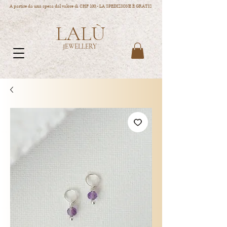
A partire da una spesa dal valore di CHF 100.- LA SPEDIZIONE È GRATIS
LALÙ
JEWELLERY