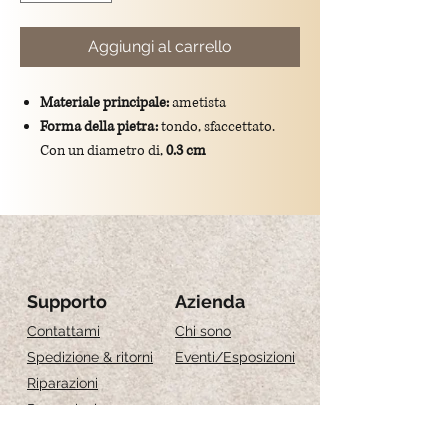
Aggiungi al carrello
Materiale principale:
ametista
Forma della pietra:
tondo, sfaccettato.
Con un diametro di,
0.3 cm
Colore:
viola
Dimensioni totali del ciondolo:
lunghezza
di 0.9 cm
Montatura:
gancio in argento
925/placcato oro.
Significato simbolico:
l’ametista è simbolo
Supporto
Azienda
di calma, equilibrio e spiritualità
Contattami
Chi sono
Spedizione & ritorni
Eventi
/Esposizioni
Riparazioni
Recensioni
Guida alle taglie