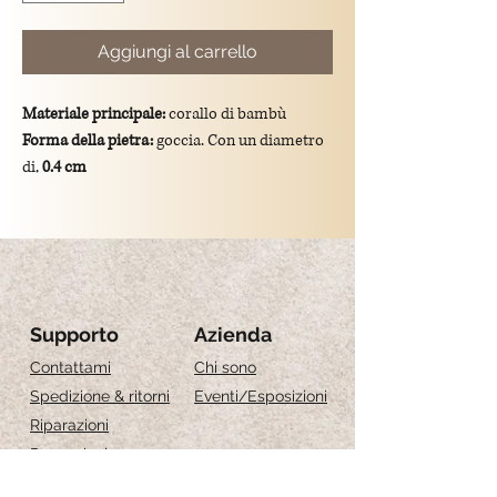
Aggiungi al carrello
Materiale principale:
corallo di bambù
Forma della pietra:
goccia. Con un diametro
di,
0.4 cm
Colore:
rosso
Dimensioni totali del ciondolo:
lunghezza di
4 cm
Montatura:
gancio in argento 925/placcato
oro.
Significato simbolico:
il corallo di bambù è
Supporto
Azienda
tradizionalmente associato alla protezione e
Contattami
Chi sono
alla prosperità
Spedizione & ritorni
Eventi
/Esposizioni
Riparazioni
Recensioni
Guida alle taglie