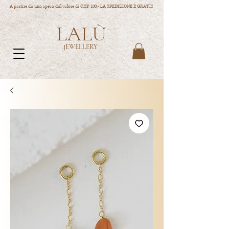
A partire da una spesa dal valore di CHF 100.- LA SPEDIZIONE È GRATIS
LALÙ
JEWELLERY