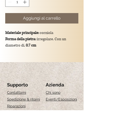
Aggiungi al carrello
Materiale principale:
corniola
Forma della pietra:
irregolare. Con un
diametro di,
0.7 cm
Colore:
arancione
Dimensioni totali del ciondolo:
lunghezza di
3.7 cm
Montatura:
gancio e catena in argento
925/placcato oro.
Significato simbolico:
La Corniola
Supporto
Azienda
simboleggia energia, creatività e
Contattami
Chi sono
motivazione, ed è nota per favorire il
Spedizione & ritorni
Eventi
/Esposizioni
coraggio, la determinazione e il focus nelle
Riparazioni
attività quotidiane.
Recensioni