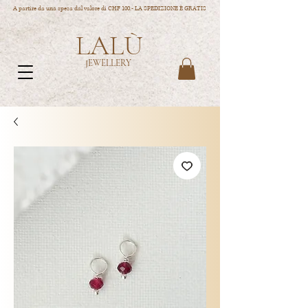
A partire da una spesa dal valore di CHF 100.- LA SPEDIZIONE È GRATIS
LALÙ
JEWELLERY