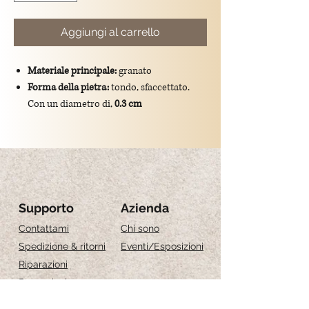
Aggiungi al carrello
Materiale principale:
granato
Forma della pietra:
tondo, sfaccettato.
Con un diametro di,
0.3 cm
Colore:
bordeaux/rosso
Dimensioni totali del ciondolo:
lunghezza
di 1 cm
Montatura:
gancio in argento
925/placcato oro.
Significato simbolico:
il granato è
Supporto
Azienda
tradizionalmente associato all’amore, alla
Contattami
Chi sono
passione e alla protezione
Spedizione & ritorni
Eventi
/Esposizioni
Riparazioni
Recensioni
Guida alle taglie