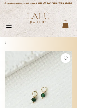
A partire da una spesa dal valore di CHF 100.- LA SPEDIZIONE È GRATIS
LALÙ
JEWELLERY