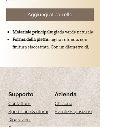
Aggiungi al carrello
Materiale principale:
giada verde naturale
Forma della pietra:
taglio rotondo, con
finitura sfaccettata. Con un diametro di,
0.3 cm
Colore:
verde scuro
Dimensioni totali del ciondolo:
lunghezza
di 1 cm
Montatura:
gancio in argento
925/placcato oro.
Supporto
Azienda
Significato simbolico:
la giada verde è
Contattami
Chi sono
tradizionalmente associata a serenità,
Spedizione & ritorni
Eventi
/Esposizioni
prosperità e armonia, rendendo il charm
Riparazioni
un dono ricco di valore spirituale.
Recensioni
Guida alle taglie