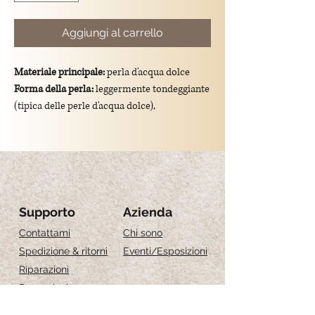
Aggiungi al carrello
Materiale principale:
perla d'acqua dolce
Forma della perla:
leggermente tondeggiante
(tipica delle perle d'acqua dolce),
conimperfezioni naturali che ne accentuano
l’unicità. Con un diametro di,
0.8 cm
Colore:
bianco perla, con sfumature
iridescenti (rosate, argentate o dorate, a
seconda della luce).
Dimensioni totali del ciondolo:
lunghezza di
Supporto
Azienda
3 cm
Contattami
Chi sono
Montatura:
gancio in argento 925/placcato
Spedizione & ritorni
Eventi
/Esposizioni
oro.
Riparazioni
Significato simbolico:
rappresenta purezza,
Recensioni
eleganza e raffinatezza.
Guida alle taglie