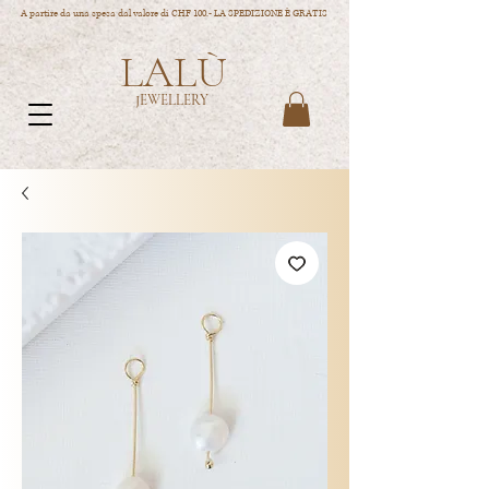
A partire da una spesa dal valore di CHF 100.- LA SPEDIZIONE È GRATIS
LALÙ
JEWELLERY