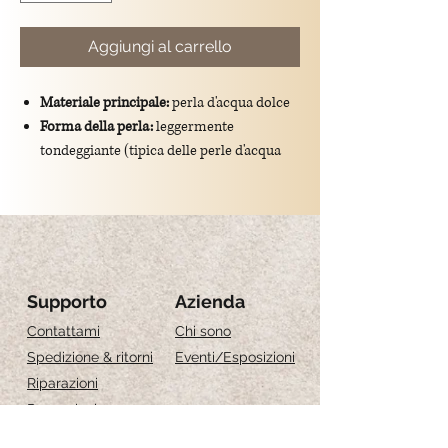
Aggiungi al carrello
Materiale principale:
perla d'acqua dolce
Forma della perla:
leggermente
tondeggiante (tipica delle perle d'acqua
dolce), con imperfezioni naturali che ne
accentuano l’unicità. Con un diametro di,
0.4 cm
Colore:
bianco perla, con sfumature
iridescenti (rosate, argentate o dorate, a
seconda della luce).
Supporto
Azienda
Dimensioni totali del ciondolo:
lunghezza
Contattami
Chi sono
di 1 cm
Spedizione & ritorni
Eventi
/Esposizioni
Montatura:
gancio in argento
Riparazioni
925/placcato oro.
Recensioni
Significato simbolico:
Guida alle taglie
rappresenta purezza, eleganza e