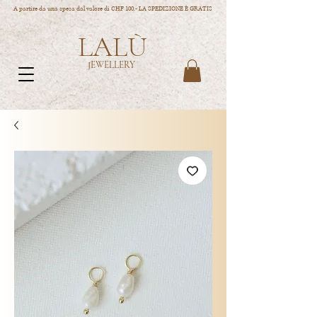
A partire da una spesa dal valore di CHF 100.- LA SPEDIZIONE È GRATIS
LALÙ
JEWELLERY