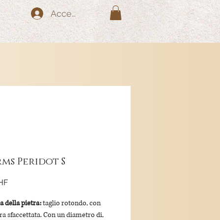
Accedi
ms Peridot S
Prezzo
HF
 della pietra:
taglio rotondo, con
ura sfaccettata. Con un diametro di,