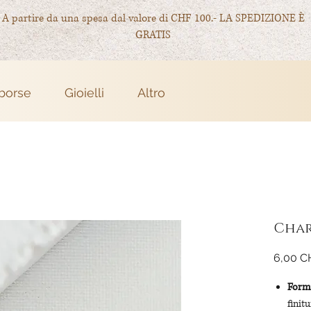
A partire da una spesa dal valore di CHF 100.- LA SPEDIZIONE È
GRATIS
 borse
Gioielli
Altro
Char
6,00 C
Forma
finit