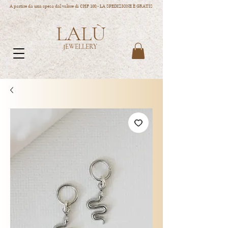
A partire da una spesa dal valore di CHF 100.- LA SPEDIZIONE È GRATIS
LALÙ
JEWELLERY