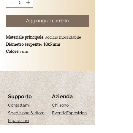
Aggiungi al carrello
Materiale principale:
acciaio inossidabile
Diametro serpente:
10x5 mm
Colore:
rosa
Dimensioni totali del ciondolo:
lunghezza di
1.5 cm
Montatura:
gancio in argento 925/placcato
oro.
Supporto
Azienda
Contattami
Chi sono
Spedizione & ritorni
Eventi
/Esposizioni
Riparazioni
Recensioni