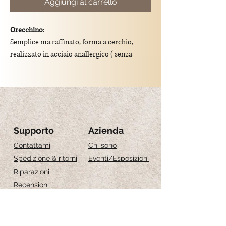
Aggiungi al carrello
Orecchino
:
Semplice ma raffinato, forma a cerchio,
realizzato in acciaio anallergico ( senza
nichel ), resistente all'acqua, chiusura ad
incastro.
Diametro: 1.8 cm
Supporto
Azienda
Contattami
Chi sono
Spedizione & ritorni
Eventi
/Esposizioni
Riparazioni
Recensioni
Guida alle taglie
Cura dei gioielli