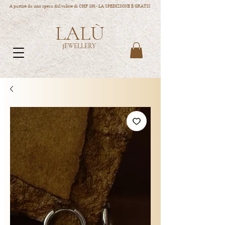
A partire da una spesa dal valore di CHF 100.- LA SPEDIZIONE È GRATIS
LALÙ
JEWELLERY