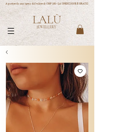
A partire da una spesa dal valore di CHF 100.- LA SPEDIZIONE È GRATIS
LALÙ
JEWELLERY