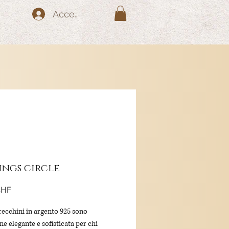
Accedi
ings circle
Prezzo
CHF
recchini in argento 925 sono
e elegante e sofisticata per chi