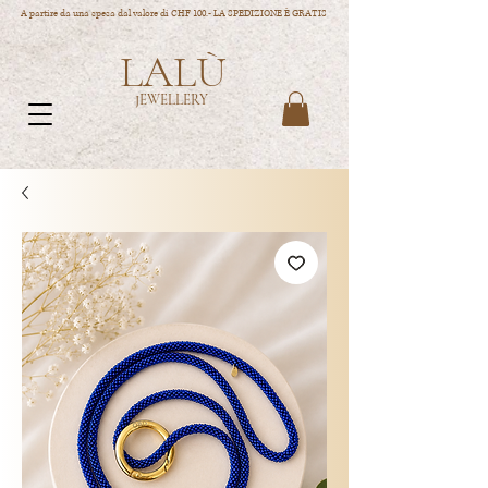
A partire da una spesa dal valore di CHF 100.- LA SPEDIZIONE È GRATIS
LALÙ
JEWELLERY