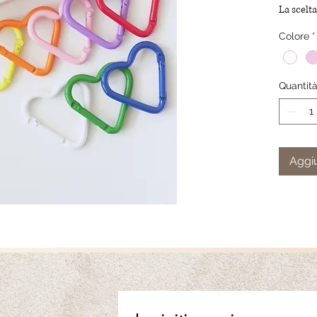
La scelta
Colore
*
Apertura
Material
Dimensio
Quantit
Aggiu