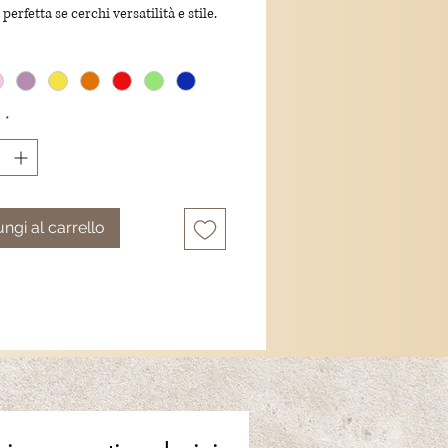
 perfetta se cerchi versatilità e stile.
: a molla
e: alluminio
ne: 4.2 x 4.4 cm
à
*
ngi al carrello