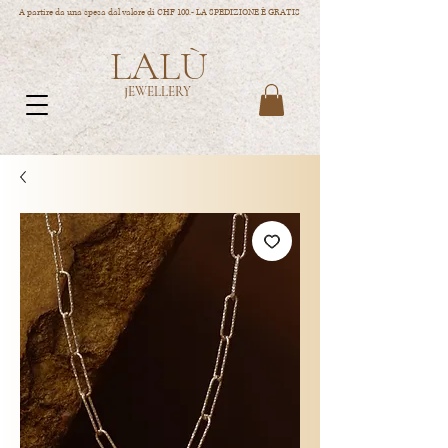
A partire da una spesa dal valore di CHF 100.- LA SPEDIZIONE È GRATIS
LALÙ
JEWELLERY