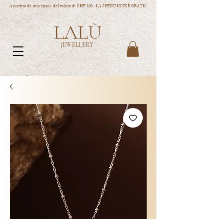
A partire da una spesa dal valore di CHF 100.- LA SPEDIZIONE È GRATIS
LALÙ
JEWELLERY