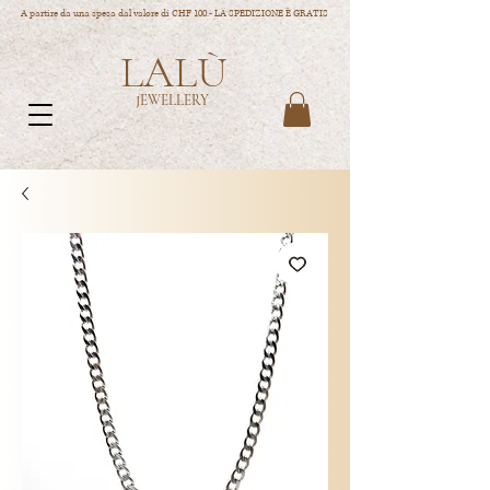
A partire da una spesa dal valore di CHF 100.- LA SPEDIZIONE È GRATIS
LALÙ
JEWELLERY