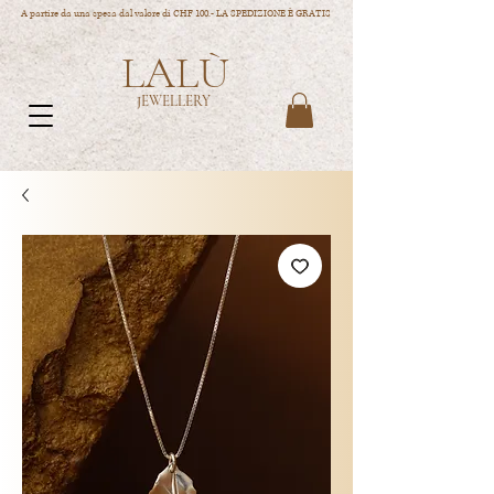
A partire da una spesa dal valore di CHF 100.- LA SPEDIZIONE È GRATIS
LALÙ
JEWELLERY