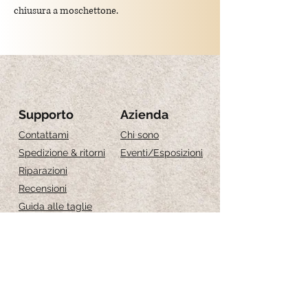
chiusura a moschettone.
lunghezza: 45 cm
Ciondolo
:
Argento 925 placato oro, anallergico ( senza
nichel ).
Dimensione: 1cm
Supporto
Azienda
Contattami
Chi sono
Spedizione & ritorni
Eventi
/Esposizioni
Riparazioni
Recensioni
Guida alle taglie
Cura dei gioielli
Iscriviti per ricevere 