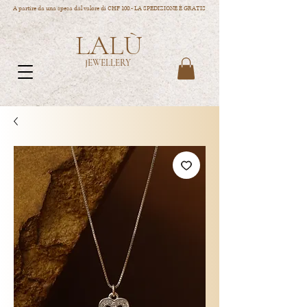
A partire da una spesa dal valore di CHF 100.- LA SPEDIZIONE È GRATIS
LALÙ
JEWELLERY