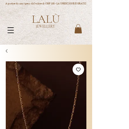
A partire da una spesa dal valore di CHF 100.- LA SPEDIZIONE È GRATIS
LALÙ
JEWELLERY