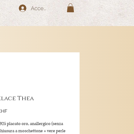
Accedi
lace Thea
Prezzo
CHF
925 placato oro, anallergico (senza
 chiusura a moschettone + vere perle