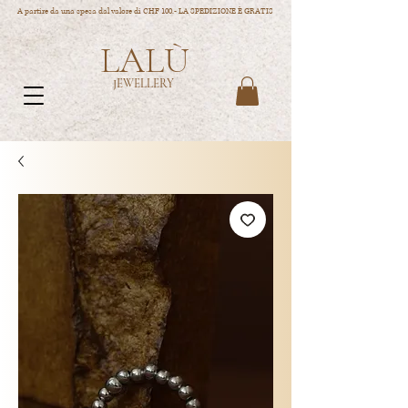
A partire da una spesa dal valore di CHF 100.- LA SPEDIZIONE È GRATIS
LALÙ
JEWELLERY