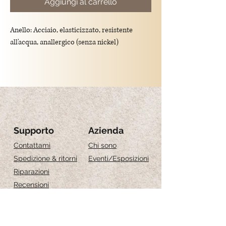
Aggiungi al carrello
Anello: Acciaio, elasticizzato, resistente
all'acqua, anallergico (senza nickel)
Grandezza:
S 16-17
M 18-19
Supporto
Azienda
Contattami
Chi sono
Spedizione & ritorni
Eventi
/Esposizioni
Riparazioni
Recensioni
Guida alle taglie
Cura dei gioielli