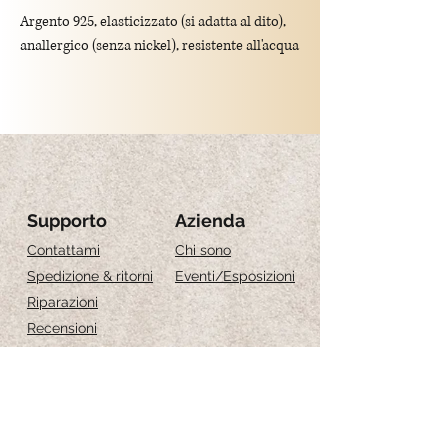
Argento 925, elasticizzato (si adatta al dito),
anallergico (senza nickel), resistente all'acqua
Data la differenza di ogni pietra, l'anello
potrebbe non essere esattamente come
in foto, ci può essere una leggera
differenza di tonalità
Grandezza:
Guida alle taglie
Supporto
Azienda
S Misura 13-15
Contattami
Chi sono
M Misura 16-18
Spedizione & ritorni
Eventi
/Esposizioni
Riparazioni
Recensioni
Guida alle taglie
Cura dei gioielli