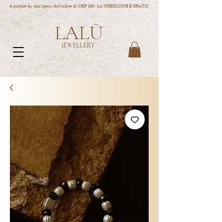
A partire da una spesa dal valore di CHF 100.- LA SPEDIZIONE È GRATIS
LALÙ
JEWELLERY