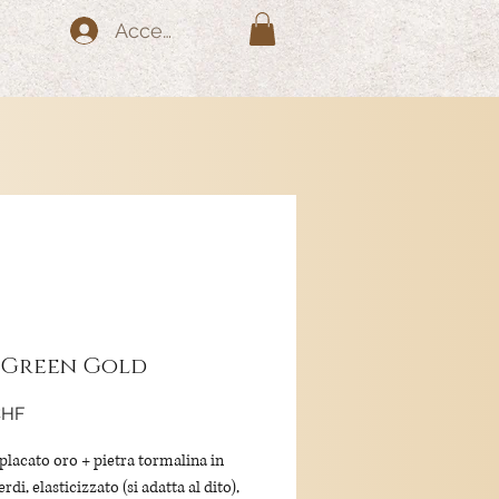
Accedi
 Green Gold
Prezzo
CHF
placato oro + pietra tormalina in
erdi, elasticizzato (si adatta al dito),