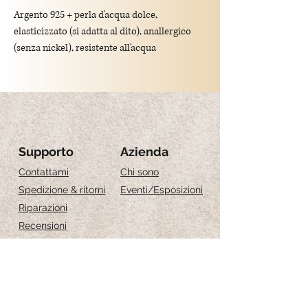
Argento 925 + perla d'acqua dolce,
elasticizzato (si adatta al dito), anallergico
(senza nickel), resistente all'acqua
Data la differenza di ogni perla, l'anello
potrebbe non essere esattamente come
in foto, ci può essere una leggera
differenza di tonalità
Supporto
Azienda
Grandezza:
Guida alle taglie
Contattami
Chi sono
S Misura 13-15
Spedizione & ritorni
Eventi
/Esposizioni
M Misura 16-18
Riparazioni
Recensioni
Guida alle taglie
Cura dei gioielli