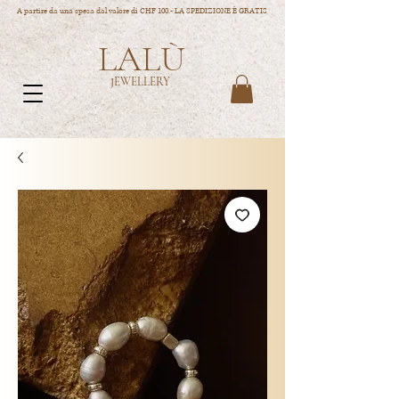
A partire da una spesa dal valore di CHF 100.- LA SPEDIZIONE È GRATIS
LALÙ
JEWELLERY