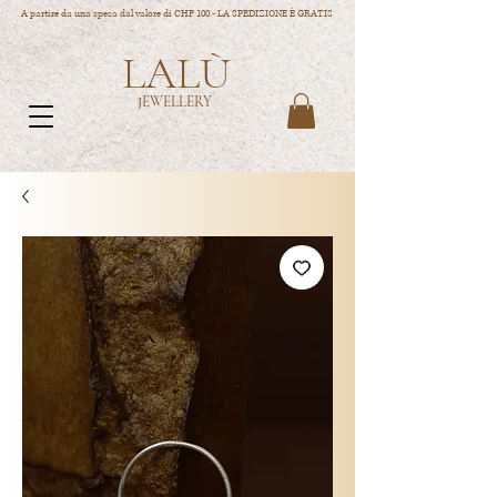
A partire da una spesa dal valore di CHF 100.- LA SPEDIZIONE È GRATIS
LALÙ
JEWELLERY