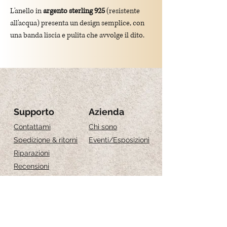
L'anello in
argento sterling 925
(resistente
all'acqua) presenta un design semplice, con
una banda liscia e pulita che avvolge il dito.
Questo stile minimalista lo rende adatto per
essere indossato quotidianamente o
abbinato ad altri gioielli.
Grandezza:
Guida alle taglie
S 52
Supporto
Azienda
M 54
Contattami
Chi sono
L 56
Spedizione & ritorni
Eventi
/Esposizioni
Riparazioni
Recensioni
Guida alle taglie
Cura dei gioielli