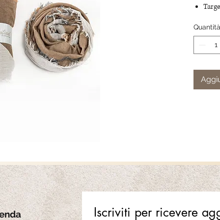
Targe
Stagi
Quantit
Made 
Mater
8%la
Aggiu
Iscriviti per ricevere a
ienda