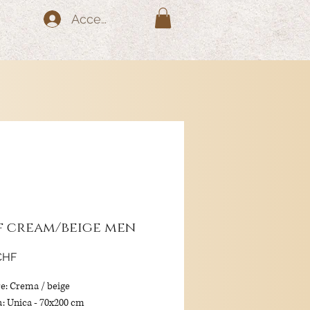
Accedi
f cream/beige men
Prezzo
CHF
e: Crema / beige
a: Unica - 70x200 cm