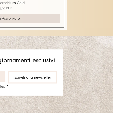
erschluss Gold
ellansicht
reis
7,00 CHF
n Warenkorb
ggiornamenti esclusivi
Iscriviti alla newsletter
ter.
*