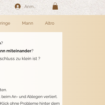
Anmelden
rringe
Mann
Altro
e
?
ann miteinander
?
schluss zu klein ist ?
ten.
 beim An- und Ablegen verliert.
m Klick ohne Probleme hinter dem