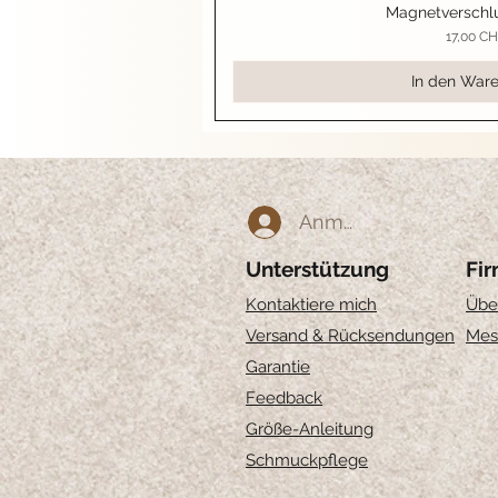
Magnetverschlu
Schnellan
Preis
17,00 C
In den War
Anmelden
Unterstützung
Fi
Kontaktiere mich
Übe
Versand & Rücksendungen
Mes
Garantie
Feedback
Größe-Anleitung
Schmuckpflege