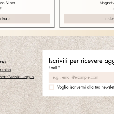
ss Silber
Magnetv
sicht
Schn
P
HF
1
enkorb
In de
Iscriviti per ricevere a
rma
Email
*
r mich
sen
/Ausstellungen
Voglio iscrivermi alla tua newslet