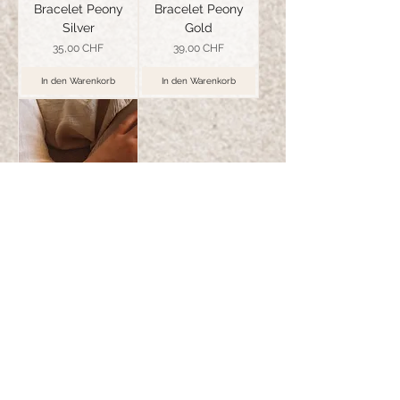
Bracelet Peony
Bracelet Peony
Silver
Gold
Preis
Preis
35,00 CHF
39,00 CHF
In den Warenkorb
In den Warenkorb
Bracelet Ruby
Gold
Preis
39,00 CHF
In den Warenkorb