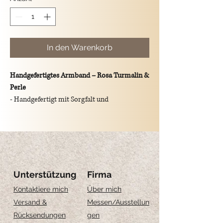
In den Warenkorb
Handgefertigtes Armband – Rosa Turmalin &
Perle
- Handgefertigt mit Sorgfalt und
hochwertigen Materialien
- Natursteine aus Tormalin und Perle
-
Perlen aus 925er Silber, vergoldet mit 18kt
Gold (3 Mikron)
- Verfügbar in zwei Längen:
16 cm + 2 cm Verlängerung
Unterstützung
Firma
18 cm + 2 cm Verlängerung
Kontaktiere mich
Über mich
Versand &
Messen
/Ausstellun
-
Teil eines exklusiven Sets von 3
Rücksendungen
gen
abgestimmten Armbändern
, entworfen, um