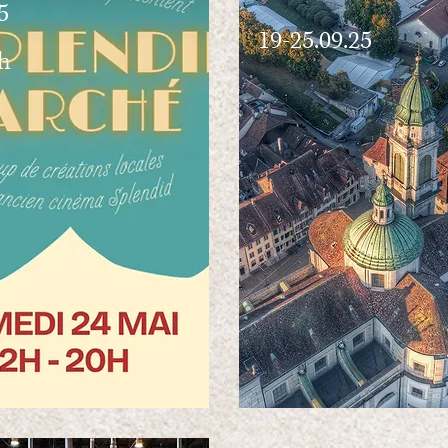
5
19-25.09.25
h