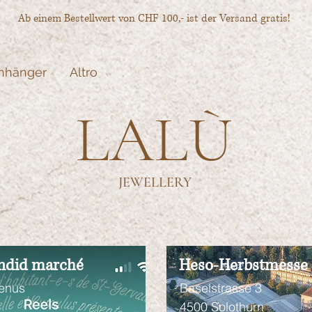
Ab einem Bestellwert von CHF 100,- ist der Versand gratis!
nhänger
Altro
LALÙ
JEWELLERY
endid marché
Heso-Herbstmesse
enus
Baselstrasse 3
4500 Solothurn