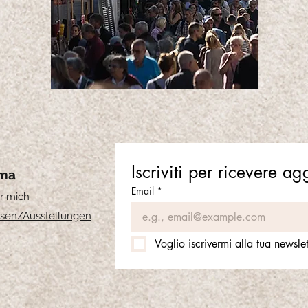
Iscriviti per ricevere a
rma
Email
*
r mich
sen
/Ausstellungen
Voglio iscrivermi alla tua newslet