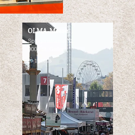
OLMA-Messe
Splügenstrasse 12,
9008 St. Gallen
09-19.10.25