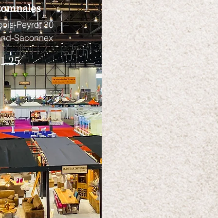
tomnales
çois-Peyrot 30
and-Saconnex
1.25