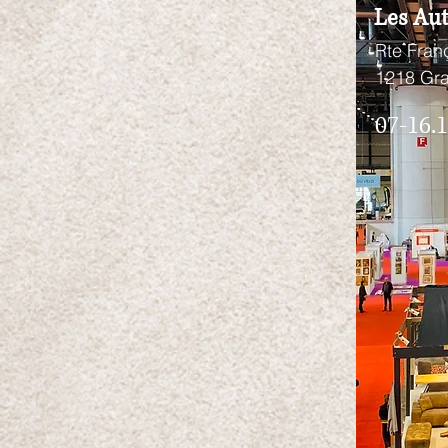
Les Au
Rte Fran
1218 Gr
07-16.1